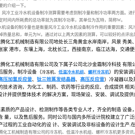
要的介绍一下。
，风冷工业冷水机设备制冷测算需要考虑到制冷量和制冷功率两方面。进
定时间内所耗费的总功率就为其制冷功率，其单位为瓦特，简称W。
水机设备的制冷量也是衡量风冷工业冷水机设备制冷作用的重要因素：风
掉热量总和，单元为W。通过对以上两大因素的测算，可以较好的点评出
金腾化工机械制造有限公司地处长三角黄金水岸南岸，风景 秀美
张家 港市，东壤上海，北枕长江，西接南京，临江达海，交通便
腾化工机械制造有限公司及下属子公司北沙金霜制冷科技 有限公司
后服务，制冷设备（
）的安装调
冷冻机、
低温冷水机组
、
螺杆冷冻机
高压加氢反应釜
、
钛三效蒸发结晶器
、
高压反应釜
）冷凝器以及
的技术咨询，为化工、制药、农药等行业的反应、合成提供 相关配套
设计并提供整体技术 的解决方案，现场架设、安装、调试及提供
高素质的产品设计、检测制作等各类专业人才，齐全的制造 设备
含 量，以及售后服务。同时公司与国内多所设计院校建立了广泛
产过程的工业自动化的设 计、安装调试及非标设备的设计生产.
腾化工机械制造有限公司的冷冻机、低温冷水机组、螺杆冷冻机更多资讯