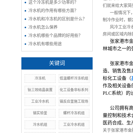
这个冷冻机是多少功率的？
们就来给大家简
冷水机的作用有哪些方面？
一般情况下
冷水机和冷冻机的区别是什么？
制冷作业时，额
风冷工业冷
冷水机怎么保养
房间或区域内除
冷水机哪些个品牌的好用些？
张家港市
冷水机有哪些用途
林城市之一的
关键词
张家港市金
造、销售及售
标化工设备（
冷冻机
低温螺杆冷冻机组
作及相关设备
钛三效结晶装置
化工设备非标系列
PLC
系统
）的
工业冷水机
镐反应釜施工现场
公司拥有
镐实验釜
螺杆冷冻机组
量控制和技术
医药合成、生
冷水机组
工业冷水机组
关于张家港市金