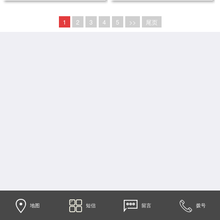
1
2
3
4
5
>>
尾页
地图
短信
留言
拨号