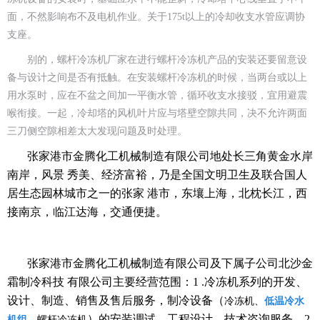
面，不然影响布不及电机作业。关于175t以上的冷却收支水管应调协
支座。
别的，螺杆冷冻机厂家在进行螺杆冷冻机产品的安装还要留意设
备与设计之间是否有抵触。在安装螺杆冷冻机的时候，当两台或以上
用水泵时，应在不盆之间加一平衡水管，循环收支水接驳，宜用避震
喉衔接。一起，冷却塔的风机叶片应与塔壁空隙共同，决不允许两面
三刀侧空隙相差太大发现问题及时处理。
张家港市金腾化工机械制造有限公司地处长三角黄金水岸
南岸，风景 秀美、经济富裕，乃是全国文明卫生及联合国人
居生态园林城市之一的张家 港市，东壤上海，北枕长江，西
接南京，临江达海，交通便捷。
张家港市金腾化工机械制造有限公司及下属子公司北沙金
霜制冷科技 有限公司主要经营范围：1 .冷冻机系列的开发、
设计、制造、销售及售后服务，制冷设备（
冷冻机、
低温冷水
）的安装调试、工程设计、技术咨询服务，2.
机组
、螺杆冷冻机